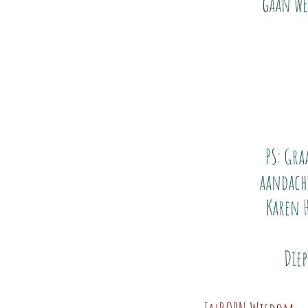
gaan we
PS: Gra
aandacht
Karen 
Die