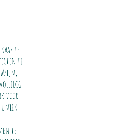
lkaar te
jecten te
wzijn,
volledig
ok voor
u uniek
amen te