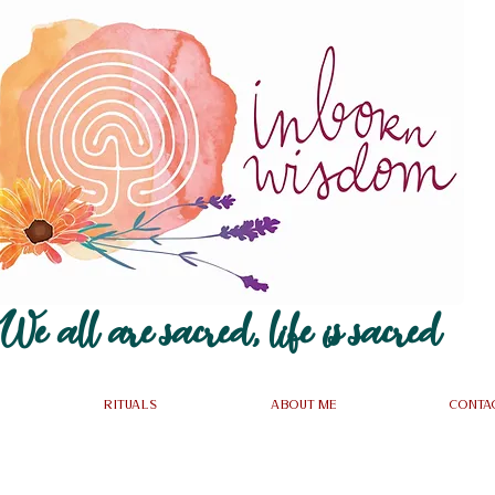
We all are sacred, life is sacred~
~
Rituals
About me
Conta