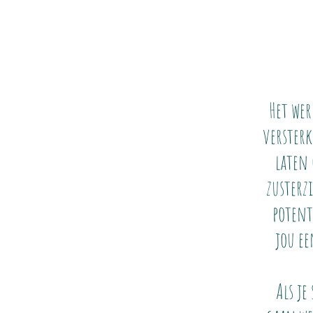
Het wer
versterk
laten
zusterz
potent
jou ee
Als je