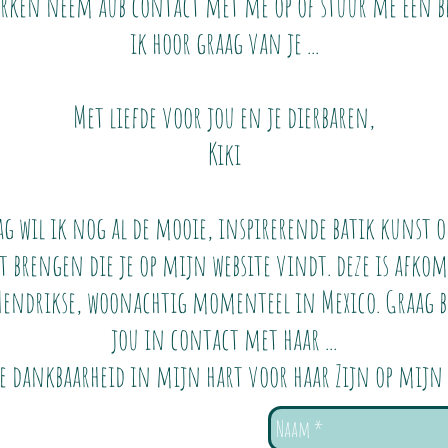
rken neem aub contact met me op of stuur me een be
ik hoor graag van je ...
Met liefde voor jou en je dierbaren,
Kiki
ag wil ik nog al de mooie, inspirerende batik kunst 
 brengen die je op mijn website vindt. deze is afko
Hendrikse, woonachtig momenteel in Mexico. Graag b
jou in contact met haar ...
pe dankbaarheid in mijn hart voor haar Zijn op mijn 