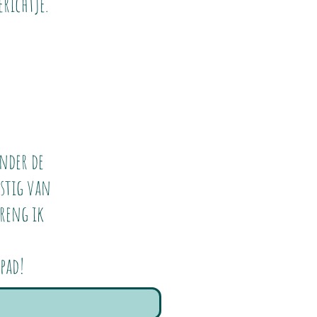
richtje.
onder de
mstig van
reng ik
pad!