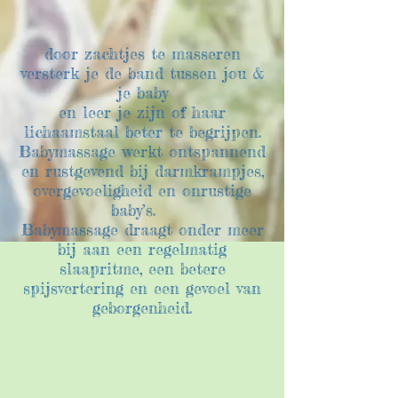
door zachtjes te masseren
versterk je de band tussen jou &
je baby
en leer je zijn of haar
lichaamstaal beter te begrijpen.
Babymassage werkt ontspannend
en rustgevend bij darmkrampjes,
overgevoeligheid en onrustige
baby’s.
Babymassage draagt onder meer
bij aan een regelmatig
slaapritme, een betere
spijsvertering en een gevoel van
geborgenheid.