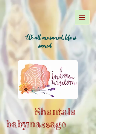
We all are sacred, life is
~
sacred~
~
Shantala
babymassage